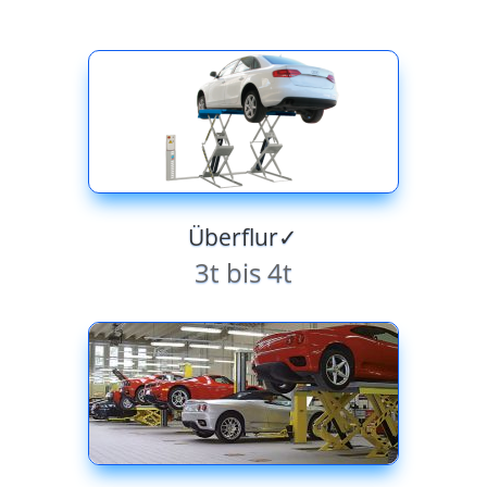
Überflur✓
3t bis 4t