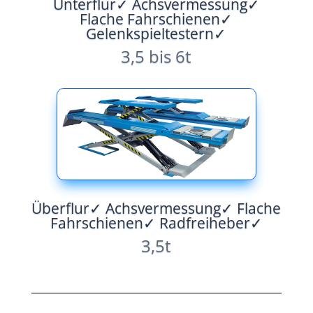
Unterflur✓ Achsvermessung✓
Flache Fahrschienen✓
Gelenkspieltestern✓
3,5 bis 6t
Überflur✓ Achsvermessung✓ Flache
Fahrschienen✓ Radfreiheber✓
3,5t